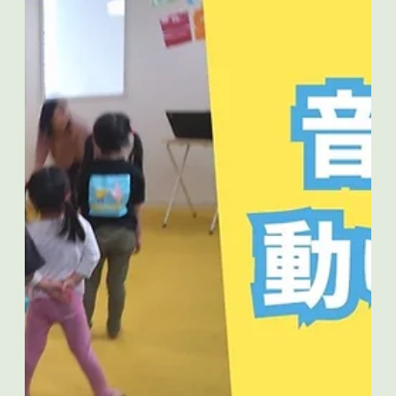
2025年8月16日
カラメル『初めての川下公園！』
こんにちは！ 札幌市北区新琴似の児童発達支援・放課後等デ
イサービス カラメルです！ この日のレクはカラメルでは初
めての川下公園♬ 外はかなり暑く、日差しが強かったので
「リラックスプラザ」という屋内公園で遊びました。 床は人
工芝。ジャングルジムやすべり台があって、...