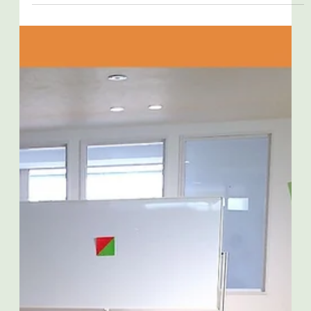
2025年7月31日
カラメル『膝を使うことと重心移動』
こんにちは！ 札幌市北区新琴似の児童発達支援・放課後等デ
イサービス カラメルです！ この日のレクは「ジャンプ！ジ
ャンプ！」。 ジャンプの動きを取り入れていろいろなものを
飛び越えました（笑） ジャンプは膝を適度に曲げておこない
ますが、...