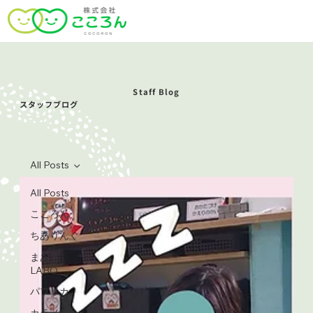
Staff Blog
スタッフブログ
All Posts
All Posts
こころん
ちありんぐ
まある
LABO
パプリカ
カラメル