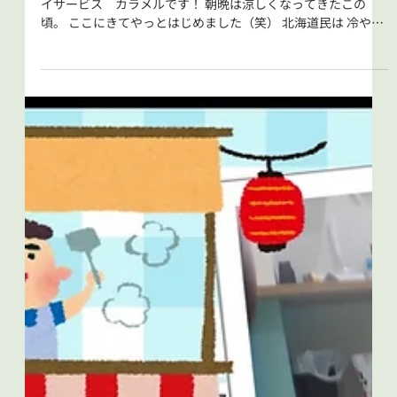
2025年9月4日
カラメル『出遅れましたが冷やしラーメンはじめまし
た（笑）』
こんにちは！ 札幌市北区新琴似の児童発達支援・放課後等デ
イサービス カラメルです！ 朝晩は涼しくなってきたこの
頃。 ここにきてやっとはじめました（笑） 北海道民は 冷やし
ラーメン＝冷やし中華の意味合いです。 きゅうり、錦糸たま
ご、トマト、焼豚、カニカマを準備。...