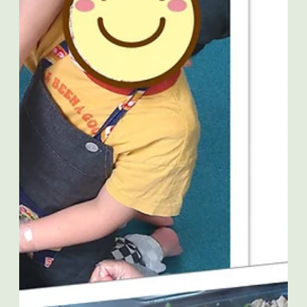
2025年6月12日
カラメル『スイーツショップ♡カラメル＠カップケー
キ』
こんにちは！ 札幌市北区新琴似の児童発達支援・放課後等デ
イサービス カラメルです！ この日は２回に分けてクッキン
グをしました！ 午前中のうちにカップケーキを焼きました( *
´艸｀) 役割分担をして粉やお水を入れて、順番に混ぜていき
ました。...