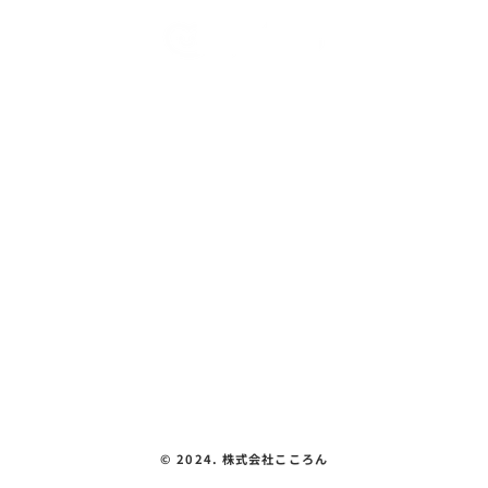
こころん紹介
パプリカ【ビジョントレーニング シャ
教室紹介
トルフライキャッチ】
体験できること
会社概要
見える化要件
お問い合わせ
プライバシーポリシー
©︎ 2024. 株式会社こころん