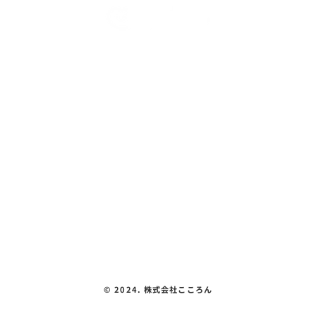
こころん紹介
パプリカ【運動不足を解消‼ 中島体育セ
教室紹介
ンター】
体験できること
会社概要
見える化要件
お問い合わせ
プライバシーポリシー
©︎ 2024. 株式会社こころん