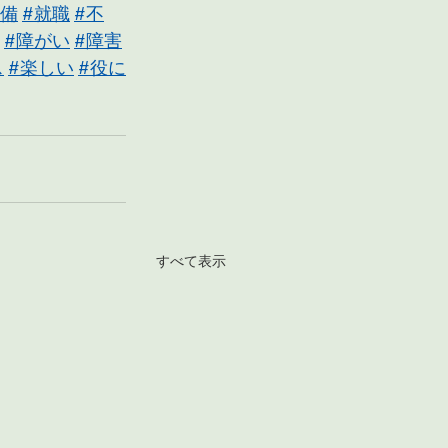
準備
#就職
#不
#障がい
#障害
ス
#楽しい
#役に
すべて表示