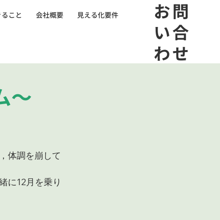
​お問
きること
会社概要
見える化要件
い合
わせ
ム～
，体調を崩して
緒に12月を乗り