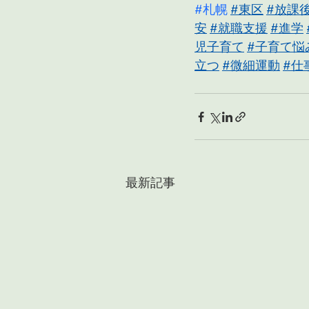
#札幌
#東区
#放課
安
#就職支援
#進学
児子育て
#子育て悩
立つ
#微細運動
#仕
最新記事