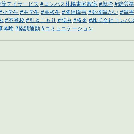
後等デイサービス
#コンパス札幌東区教室
#就労
#就労
#小学生
#中学生
#高校生
#発達障害
#発達障がい
#障害
み
#不登校
#引きこもり
#悩み
#将来
#株式会社コンパ
事体験
#協調運動
#コミュニケーション