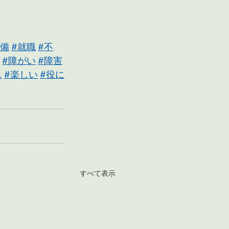
準備
#就職
#不
#障がい
#障害
ス
#楽しい
#役に
すべて表示