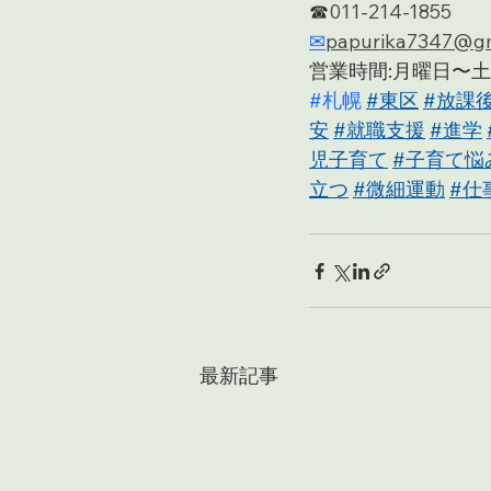
☎︎
011-214-1855
✉︎
papurika7347@gm
営業時間:月曜日〜土曜日
#札幌
#東区
#放課
安
#就職支援
#進学
児子育て
#子育て悩
立つ
#微細運動
#仕
最新記事