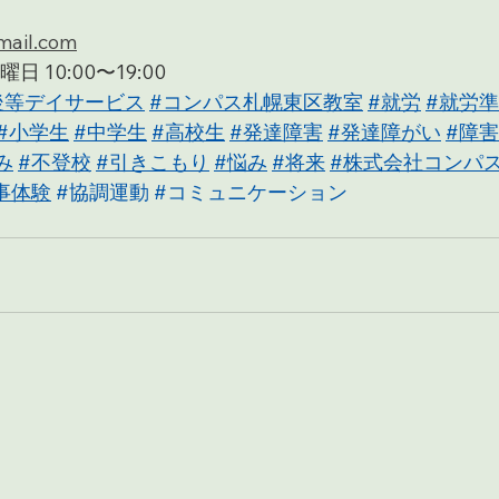
ail.com
 10:00〜19:00
後等デイサービス
#コンパス札幌東区教室
#就労
#就労
#小学生
#中学生
#高校生
#発達障害
#発達障がい
#障害
み
#不登校
#引きこもり
#悩み
#将来
#株式会社コンパ
事体験
#協調運動
#コミュニケーション