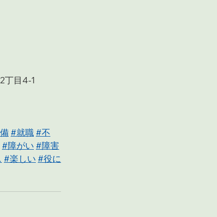
丁目4-1
準備
#就職
#不
#障がい
#障害
ス
#楽しい
#役に