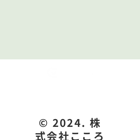
コンパス ～👹 節分特別企
コン
画！自分だけの「恵方巻」を
ラム
つくろう 👹～
体験できること
会社概要
見える化要件
お問い
©︎ 2024. 株
式会社こころ