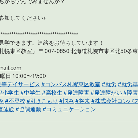
ちから学んでみませんか？
参加してください♪
*************************************
見学できます。連絡をお待ちしています！
東区教室」 〒007-0850 北海道札幌市東区北50条東2
ail.com
 10:00〜19:00
後等デイサービス
#コンパス札幌東区教室
#就労
#就労
#小学生
#中学生
#高校生
#発達障害
#発達障がい
#障害
み
#不登校
#引きこもり
#悩み
#将来
#株式会社コンパ
事体験
#協調運動
#コミュニケーション