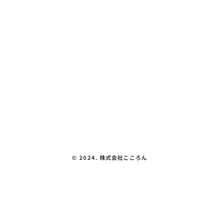
こころん紹介
カラメル『お昼ご飯を買いに行こう🚗🥟
教室紹介
🍛』
体験できること
会社概要
見える化要件
お問い合わせ
プライバシーポリシー
©︎ 2024. 株式会社こころん