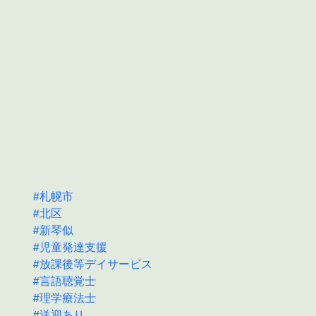
#札幌市
#北区
#新琴似
#児童発達支援
#放課後等デイサービス
#言語聴覚士
#理学療法士
#送迎あり