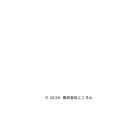
こころん紹介
カラメル『お昼ご飯を買いに行こう🚗🥟
教室紹介
🍛』
体験できること
会社概要
見える化要件
お問い合わせ
プライバシーポリシー
©︎ 2024. 株式会社こころん