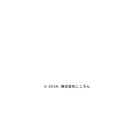
カラメル『お昼ご飯を買いに行こう🚗🥟
教室紹介
🍛』
体験できること
会社概要
見える化要件
お問い合わせ
プライバシーポリシー
©︎ 2024. 株式会社こころん