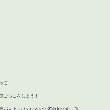
っこ
鬼ごっこをしよう！
骨が人より出ているので不参加です（何