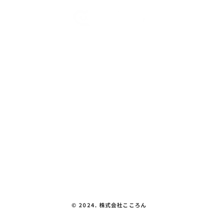
まあるLABO R8.3 ③
こころん紹介
教室紹介
体験できること
会社概要
見える化要件
お問い合わせ
プライバシーポリシー
©︎ 2024. 株式会社こころん