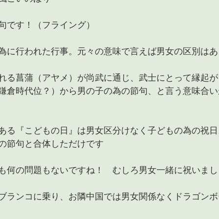
句です！（フライング）
為に行われた行事。元々の意味で言えば男女の区別はあ
れる菖蒲（アヤメ）が尚武に通じ、武士にとって縁起が
鎌倉時代位？）から男の子の為の節句、と言う意味合い
ある『こどもの日』は男女区分けなく子どもの為の祝日
の節句と合体しただけです
も何の問題もないですね！　むしろ男女一緒に祝いまし
ブランコに乗り、お隣中国では男女関係なくドラゴンボ