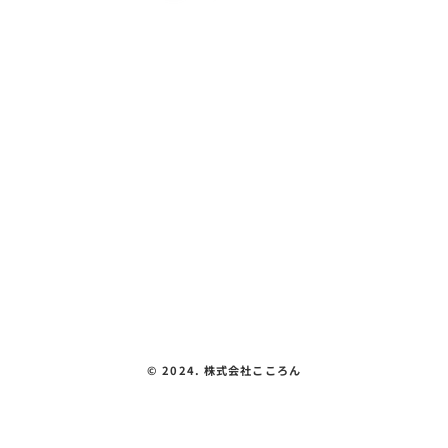
こころん紹介
教室紹介
体験できること
会社概要
見える化要件
お問い合わせ
プライバシーポリシー
©︎ 2024. 株式会社こころん