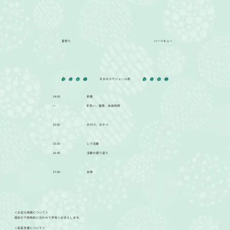
夏祭り
バーベキュー
平日のスケジュール例
14:00
到着
〜
手洗い、宿題、自由時間
15:00
片付け、おやつ
15:00
レク活動
16:45
活動の振り返り
17:00
出発
＜お迎え時間について＞
​個別の下校時刻に合わせて学校へお迎えします。
＜延長支援について＞