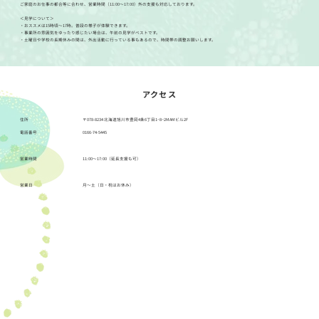
ご家庭のお仕事の都合等に合わせ、営業時間（11:00～17:00）外の支援も対応しております。
​＜見学について＞
・おススメは15時頃～17時。普段の様子が体験できます。
・事業所の雰囲気をゆったり感じたい場合は、午前の見学がベストです。
・土曜日や学校の長期休みの間は、外出活動に行っている事もあるので、時間帯の調整お願いします。
アクセス
住所
〒078-8234 北海道旭川市豊岡4条6丁目1−8−2MAMビル2F
電話番号
0166-74-5445
営業時間
11:00〜17:00（延長支援も可）
営業日
月～土（日・祝はお休み）