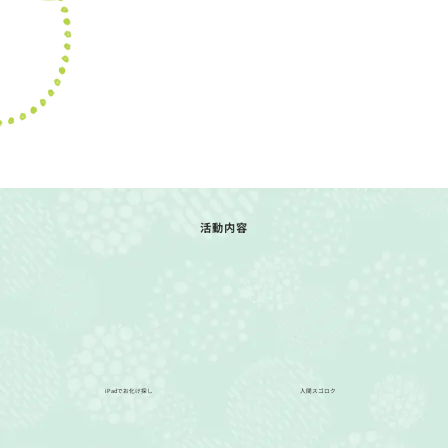
活動内容
iPadでお化け探し
人間スゴロク